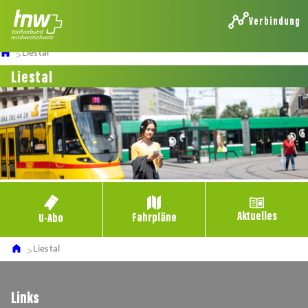
Verbindung
Liestal
Liestal
Aktuelles
Fahrpläne
U-Abo
Liestal
Links