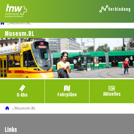
Verbindung
Museum.BL
Museum.BL
Aktuelles
Fahrpläne
U-Abo
Museum.BL
Links