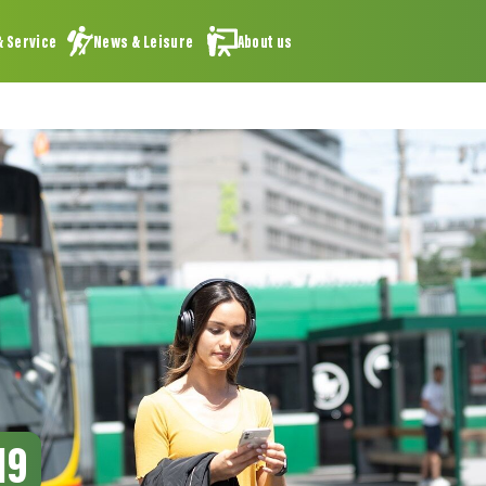
& Service
News & Leisure
About us
19