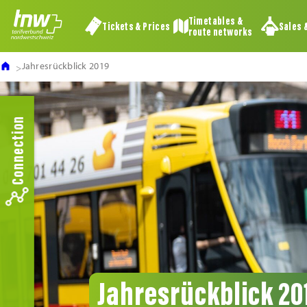
Timetables &
Tickets & Prices
Sales 
route networks
Jahresrückblick 2019
Connection
Jahresrückblick 20