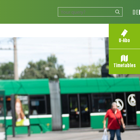
DE
U-Abo
Timetables